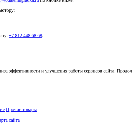
://vodaleningradka.ru
по кнопке ниже.
ьютору:
ону:
+7 812 448 68 68
.
ализа эффективности и улучшения работы сервисов сайта. Продол
ие
Прочие товары
арта сайта