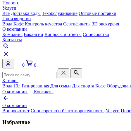
Новости
Услуги
Все
Доставка воды
Техобслуживание
Оптовые поставки
Производство
Вода
Кофе
Контроль качества
Сертификаты
3D экскурсия
О компании
Компания
Вакансии
Вопросы и ответы
Спонсорство
Контакты
0
0
Каталог
Вода 19л
Газированная
Для семьи
Для спорта
Кофе
Оборудован
О компании
Контакты
О компании
Вопрос-ответ
Спонсорство и благотворительность
Услуги
Прои
Избранное