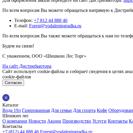
Для оформления заказа перейдите на сайт Дистрибьютора:
https
По всем вопросам Вы можете обращаться напрямую к Дистриб
Телефон:
+7 812 44 888 46
E-mail:
Forest@vodaleningradka.ru
По всем вопросам Вы также можете обращаться к нам по телеф
Будем на связи!
С уважением, ООО «Шишкин Лес Торг»
На сайт Дистрибьютора
Сайт использует cookie-файлы и собирает сведения в целях ан
cookie-файлов
Согласен
Каталог
Вода 19л
Газированная
Для семьи
Для спорта
Кофе
Оборудован
Шишкин лес
О компании
Новости
Акции
Производство
Услуги
Контакты
К
Контакты
+7 (812) 44 888 46
Forest@vodaleningradka.ru