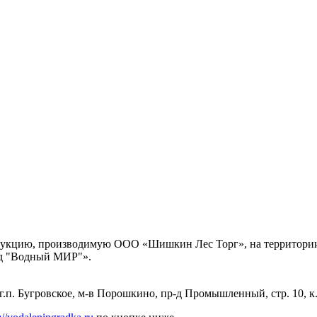
родукцию, производимую ООО «Шишкин Лес Торг», на территории
д "Водный МИР"».
г.п. Бугровское, м-в Порошкино, пр-д Промышленный, стр. 10, к.