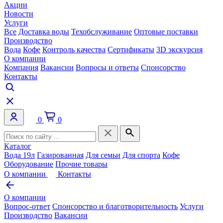
Акции
Новости
Услуги
Все
Доставка воды
Техобслуживание
Оптовые поставки
Производство
Вода
Кофе
Контроль качества
Сертификаты
3D экскурсия
О компании
Компания
Вакансии
Вопросы и ответы
Спонсорство
Контакты
0
0
Каталог
Вода 19л
Газированная
Для семьи
Для спорта
Кофе
Оборудование
Прочие товары
О компании
Контакты
О компании
Вопрос-ответ
Спонсорство и благотворительность
Услуги
Производство
Вакансии