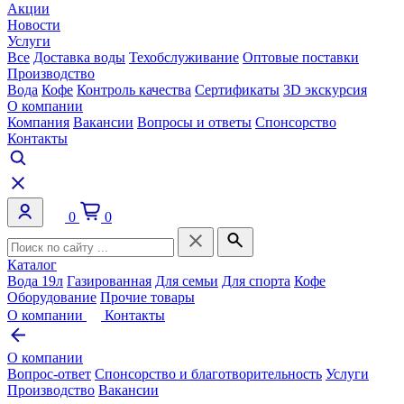
Акции
Новости
Услуги
Все
Доставка воды
Техобслуживание
Оптовые поставки
Производство
Вода
Кофе
Контроль качества
Сертификаты
3D экскурсия
О компании
Компания
Вакансии
Вопросы и ответы
Спонсорство
Контакты
0
0
Каталог
Вода 19л
Газированная
Для семьи
Для спорта
Кофе
Оборудование
Прочие товары
О компании
Контакты
О компании
Вопрос-ответ
Спонсорство и благотворительность
Услуги
Производство
Вакансии