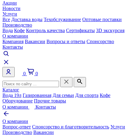
Акции
Новости
Услуги
Все
Доставка воды
Техобслуживание
Оптовые поставки
Производство
Вода
Кофе
Контроль качества
Сертификаты
3D экскурсия
О компании
Компания
Вакансии
Вопросы и ответы
Спонсорство
Контакты
0
0
Каталог
Вода 19л
Газированная
Для семьи
Для спорта
Кофе
Оборудование
Прочие товары
О компании
Контакты
О компании
Вопрос-ответ
Спонсорство и благотворительность
Услуги
Производство
Вакансии