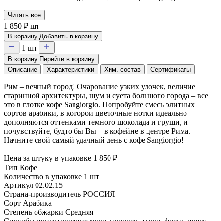
Читать все
1 850
₽
шт
В корзину
Добавить в корзину
1
шт
В корзину
Перейти в корзину
Описание
Характеристики
Хим. состав
Сертификаты
Рим – вечный город! Очарование узких улочек, величие
старинной архитектуры, шум и суета большого города – все
это в глотке кофе Sangiorgio. Попробуйте смесь элитных
сортов арабики, в которой цветочные нотки идеально
дополняются оттенками темного шоколада и груши, и
почувствуйте, будто бы Вы – в кофейне в центре Рима.
Начните свой самый удачный день с кофе Sangiorgio!
Цена за штуку в упаковке
1 850
₽
Тип
Кофе
Количество в упаковке
1 шт
Артикул
02.02.15
Страна-производитель
РОССИЯ
Сорт
Арабика
Степень обжарки
Средняя
Способы приготовления
мока, пуровер, турка, френч-пресс