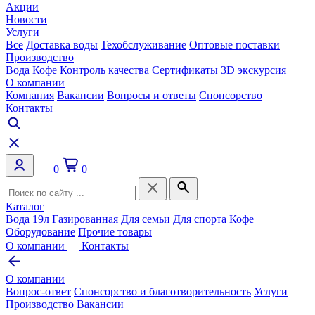
Акции
Новости
Услуги
Все
Доставка воды
Техобслуживание
Оптовые поставки
Производство
Вода
Кофе
Контроль качества
Сертификаты
3D экскурсия
О компании
Компания
Вакансии
Вопросы и ответы
Спонсорство
Контакты
0
0
Каталог
Вода 19л
Газированная
Для семьи
Для спорта
Кофе
Оборудование
Прочие товары
О компании
Контакты
О компании
Вопрос-ответ
Спонсорство и благотворительность
Услуги
Производство
Вакансии