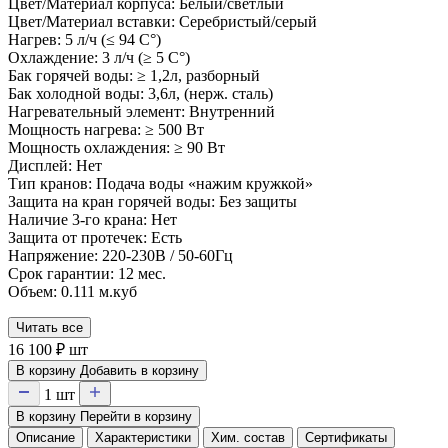
Цвет/Материал корпуса: Белый/светлый
Цвет/Материал вставки: Серебристый/серый
Нагрев: 5 л/ч (≤ 94 C°)
Охлаждение: 3 л/ч (≥ 5 C°)
Бак горячей воды: ≥ 1,2л, разборный
Бак холодной воды: 3,6л, (нерж. сталь)
Нагревательный элемент: Внутренний
Мощность нагрева: ≥ 500 Вт
Мощность охлаждения: ≥ 90 Вт
Дисплей: Нет
Тип кранов: Подача воды «нажим кружкой»
Защита на кран горячей воды: Без защиты
Наличие 3-го крана: Нет
Защита от протечек: Есть
Напряжение: 220-230В / 50-60Гц
Срок гарантии: 12 мес.
Объем: 0.111 м.куб
Читать все
16 100
₽
шт
В корзину
Добавить в корзину
1
шт
В корзину
Перейти в корзину
Описание
Характеристики
Хим. состав
Сертификаты