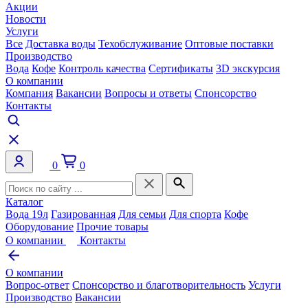
Акции
Новости
Услуги
Все
Доставка воды
Техобслуживание
Оптовые поставки
Производство
Вода
Кофе
Контроль качества
Сертификаты
3D экскурсия
О компании
Компания
Вакансии
Вопросы и ответы
Спонсорство
Контакты
0
0
Каталог
Вода 19л
Газированная
Для семьи
Для спорта
Кофе
Оборудование
Прочие товары
О компании
Контакты
О компании
Вопрос-ответ
Спонсорство и благотворительность
Услуги
Производство
Вакансии