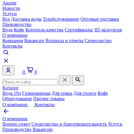
Акции
Новости
Услуги
Все
Доставка воды
Техобслуживание
Оптовые поставки
Производство
Вода
Кофе
Контроль качества
Сертификаты
3D экскурсия
О компании
Компания
Вакансии
Вопросы и ответы
Спонсорство
Контакты
0
0
Каталог
Вода 19л
Газированная
Для семьи
Для спорта
Кофе
Оборудование
Прочие товары
О компании
Контакты
О компании
Вопрос-ответ
Спонсорство и благотворительность
Услуги
Производство
Вакансии