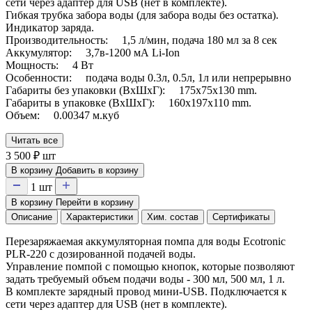
сети через адаптер для USB (нет в комплекте).
Гибкая трубка забора воды (для забора воды без остатка).
Индикатор заряда.
Производительность: 1,5 л/мин, подача 180 мл за 8 сек
Аккумулятор: 3,7в-1200 мА Li-Ion
Мощность: 4 Вт
Особенности: подача воды 0.3л, 0.5л, 1л или непрерывно
Габариты без упаковки (ВxШxГ): 175x75x130 mm.
Габариты в упаковке (ВxШxГ): 160x197x110 mm.
Объем: 0.00347 м.куб
Читать все
3 500
₽
шт
В корзину
Добавить в корзину
1
шт
В корзину
Перейти в корзину
Описание
Характеристики
Хим. состав
Сертификаты
Перезаряжаемая аккумуляторная помпа для воды Ecotronic
PLR-220 с дозированной подачей воды.
Управление помпой с помощью кнопок, которые позволяют
задать требуемый объем подачи воды - 300 мл, 500 мл, 1 л.
В комплекте зарядный провод мини-USB. Подключается к
сети через адаптер для USB (нет в комплекте).