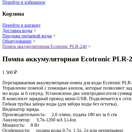
Перейти в избранное
Корзина
Перейти в корзину
Доставка воды
>
Продажа питьевой воды
>
Оборудование
>
Помпа аккумуляторная Ecotronic PLR-240
>
Помпа аккумуляторная Ecotronic PLR-
1 500
₽
Перезаряжаемая аккумуляторная помпа для воды Ecotronic PLR
Управление помпой с помощью кнопок, которые позволяют задать
мл воды за 6 секунд. Установлены два электродвигателя сумма
В комплекте зарядный провод мини-USB. Подключается к сети ч
Гибкая трубка забора воды (для забора воды без остатка).
Индикатор заряда.
Производительность: 2,0 л/мин, подача 180 мл за 6 сек
Аккумулятор: 3,7в-1200 мА Li-Ion
Мощность: 8 Вт
Особенности: подача воды 0.7л, 1.3л, 2л или непрерывно