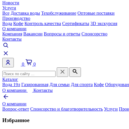
Новости
Услуги
Все
Доставка воды
Техобслуживание
Оптовые поставки
Производство
Вода
Кофе
Контроль качества
Сертификаты
3D экскурсия
О компании
Компания
Вакансии
Вопросы и ответы
Спонсорство
Контакты
0
0
Каталог
Вода 19л
Газированная
Для семьи
Для спорта
Кофе
Оборудован
О компании
Контакты
О компании
Вопрос-ответ
Спонсорство и благотворительность
Услуги
Прои
Избранное