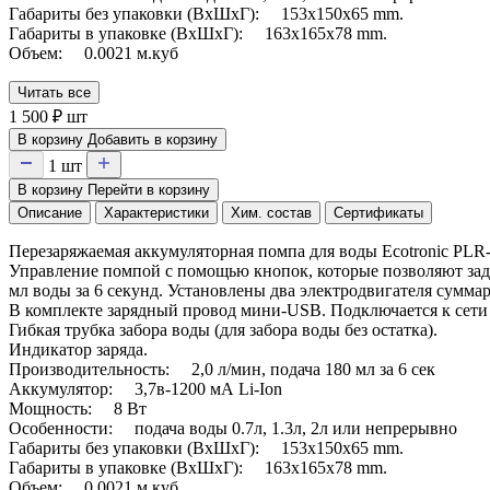
Габариты без упаковки (ВxШxГ): 153x150x65 mm.
Габариты в упаковке (ВxШxГ): 163x165x78 mm.
Объем: 0.0021 м.куб
Читать все
1 500
₽
шт
В корзину
Добавить в корзину
1
шт
В корзину
Перейти в корзину
Описание
Характеристики
Хим. состав
Сертификаты
Перезаряжаемая аккумуляторная помпа для воды Ecotronic PLR
Управление помпой с помощью кнопок, которые позволяют задать
мл воды за 6 секунд. Установлены два электродвигателя сумма
В комплекте зарядный провод мини-USB. Подключается к сети ч
Гибкая трубка забора воды (для забора воды без остатка).
Индикатор заряда.
Производительность: 2,0 л/мин, подача 180 мл за 6 сек
Аккумулятор: 3,7в-1200 мА Li-Ion
Мощность: 8 Вт
Особенности: подача воды 0.7л, 1.3л, 2л или непрерывно
Габариты без упаковки (ВxШxГ): 153x150x65 mm.
Габариты в упаковке (ВxШxГ): 163x165x78 mm.
Объем: 0.0021 м.куб