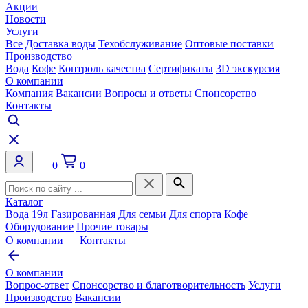
Акции
Новости
Услуги
Все
Доставка воды
Техобслуживание
Оптовые поставки
Производство
Вода
Кофе
Контроль качества
Сертификаты
3D экскурсия
О компании
Компания
Вакансии
Вопросы и ответы
Спонсорство
Контакты
0
0
Каталог
Вода 19л
Газированная
Для семьи
Для спорта
Кофе
Оборудование
Прочие товары
О компании
Контакты
О компании
Вопрос-ответ
Спонсорство и благотворительность
Услуги
Производство
Вакансии