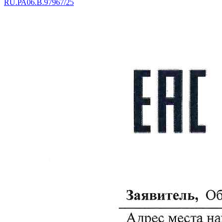
RU.РА06.В.97967/25