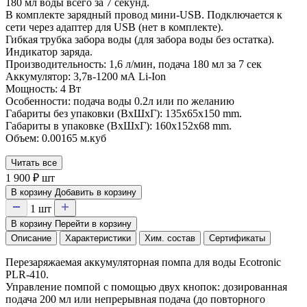
180 мл воды всего за 7 секунд.
В комплекте зарядный провод мини-USB. Подключается к
сети через адаптер для USB (нет в комплекте).
Гибкая трубка забора воды (для забора воды без остатка).
Индикатор заряда.
Производительность: 1,6 л/мин, подача 180 мл за 7 сек
Аккумулятор: 3,7в-1200 мА Li-Ion
Мощность: 4 Вт
Особенности: подача воды 0.2л или по желанию
Габариты без упаковки (ВxШxГ): 135x65x150 mm.
Габариты в упаковке (ВxШxГ): 160x152x68 mm.
Объем: 0.00165 м.куб
Читать все
1 900
₽
шт
В корзину
Добавить в корзину
1
шт
В корзину
Перейти в корзину
Описание
Характеристики
Хим. состав
Сертификаты
Перезаряжаемая аккумуляторная помпа для воды Ecotronic
PLR-410.
Управление помпой с помощью двух кнопок: дозированная
подача 200 мл или непрерывная подача (до повторного