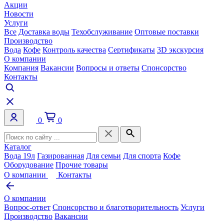
Акции
Новости
Услуги
Все
Доставка воды
Техобслуживание
Оптовые поставки
Производство
Вода
Кофе
Контроль качества
Сертификаты
3D экскурсия
О компании
Компания
Вакансии
Вопросы и ответы
Спонсорство
Контакты
0
0
Каталог
Вода 19л
Газированная
Для семьи
Для спорта
Кофе
Оборудование
Прочие товары
О компании
Контакты
О компании
Вопрос-ответ
Спонсорство и благотворительность
Услуги
Производство
Вакансии