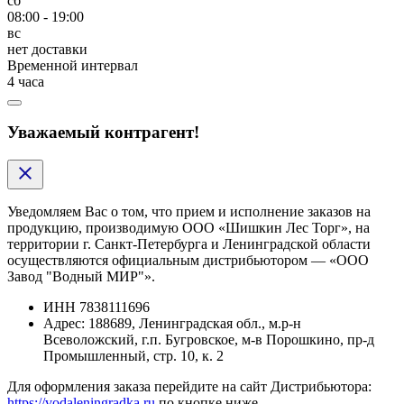
сб
08:00 - 19:00
вс
нет доставки
Временной интервал
4 часа
Уважаемый контрагент!
Уведомляем Вас о том, что прием и исполнение заказов на
продукцию, производимую ООО «Шишкин Лес Торг», на
территории г. Санкт-Петербурга и Ленинградской области
осуществляются официальным дистрибьютором — «ООО
Завод "Водный МИР"».
ИНН
7838111696
Адрес:
188689, Ленинградская обл., м.р-н
Всеволожский, г.п. Бугровское, м-в Порошкино, пр-д
Промышленный, стр. 10, к. 2
Для оформления заказа перейдите на сайт Дистрибьютора:
https://vodaleningradka.ru
по кнопке ниже.