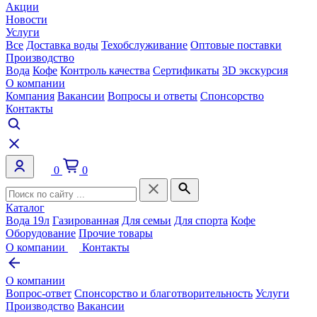
Акции
Новости
Услуги
Все
Доставка воды
Техобслуживание
Оптовые поставки
Производство
Вода
Кофе
Контроль качества
Сертификаты
3D экскурсия
О компании
Компания
Вакансии
Вопросы и ответы
Спонсорство
Контакты
0
0
Каталог
Вода 19л
Газированная
Для семьи
Для спорта
Кофе
Оборудование
Прочие товары
О компании
Контакты
О компании
Вопрос-ответ
Спонсорство и благотворительность
Услуги
Производство
Вакансии