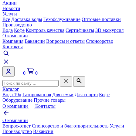
Акции
Новости
Услуги
Все
Доставка воды
Техобслуживание
Оптовые поставки
Производство
Вода
Кофе
Контроль качества
Сертификаты
3D экскурсия
О компании
Компания
Вакансии
Вопросы и ответы
Спонсорство
Контакты
0
0
Каталог
Вода 19л
Газированная
Для семьи
Для спорта
Кофе
Оборудование
Прочие товары
О компании
Контакты
О компании
Вопрос-ответ
Спонсорство и благотворительность
Услуги
Производство
Вакансии