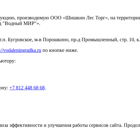
родукцию, производимую ООО «Шишкин Лес Торг», на территории
д "Водный МИР"».
г.п. Бугровское, м-в Порошкино, пр-д Промышленный, стр. 10, к.
://vodaleningradka.ru
по кнопке ниже.
ьютору:
ону:
+7 812 448 68 68
.
ализа эффективности и улучшения работы сервисов сайта. Продол