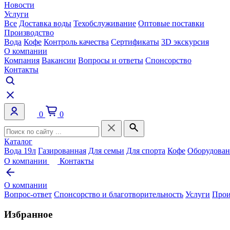
Новости
Услуги
Все
Доставка воды
Техобслуживание
Оптовые поставки
Производство
Вода
Кофе
Контроль качества
Сертификаты
3D экскурсия
О компании
Компания
Вакансии
Вопросы и ответы
Спонсорство
Контакты
0
0
Каталог
Вода 19л
Газированная
Для семьи
Для спорта
Кофе
Оборудован
О компании
Контакты
О компании
Вопрос-ответ
Спонсорство и благотворительность
Услуги
Прои
Избранное