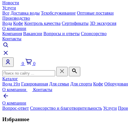
Новости
Услуги
Все
Доставка воды
Техобслуживание
Оптовые поставки
Производство
Вода
Кофе
Контроль качества
Сертификаты
3D экскурсия
О компании
Компания
Вакансии
Вопросы и ответы
Спонсорство
Контакты
0
0
Каталог
Вода 19л
Газированная
Для семьи
Для спорта
Кофе
Оборудован
О компании
Контакты
О компании
Вопрос-ответ
Спонсорство и благотворительность
Услуги
Прои
Избранное