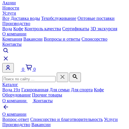
Акции
Новости
Услуги
Все
Доставка воды
Техобслуживание
Оптовые поставки
Производство
Вода
Кофе
Контроль качества
Сертификаты
3D экскурсия
О компании
Компания
Вакансии
Вопросы и ответы
Спонсорство
Контакты
0
0
Каталог
Вода 19л
Газированная
Для семьи
Для спорта
Кофе
Оборудование
Прочие товары
О компании
Контакты
О компании
Вопрос-ответ
Спонсорство и благотворительность
Услуги
Производство
Вакансии