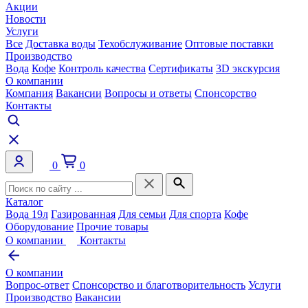
Акции
Новости
Услуги
Все
Доставка воды
Техобслуживание
Оптовые поставки
Производство
Вода
Кофе
Контроль качества
Сертификаты
3D экскурсия
О компании
Компания
Вакансии
Вопросы и ответы
Спонсорство
Контакты
0
0
Каталог
Вода 19л
Газированная
Для семьи
Для спорта
Кофе
Оборудование
Прочие товары
О компании
Контакты
О компании
Вопрос-ответ
Спонсорство и благотворительность
Услуги
Производство
Вакансии