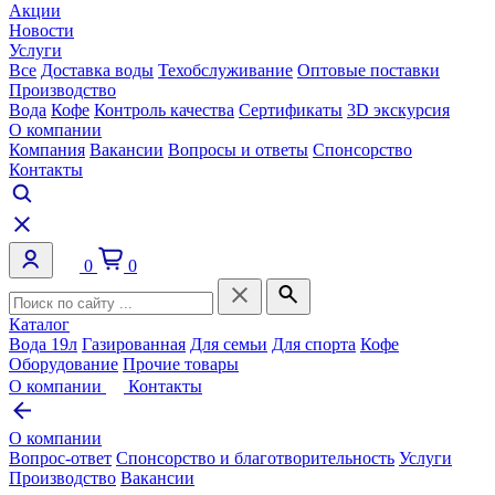
Акции
Новости
Услуги
Все
Доставка воды
Техобслуживание
Оптовые поставки
Производство
Вода
Кофе
Контроль качества
Сертификаты
3D экскурсия
О компании
Компания
Вакансии
Вопросы и ответы
Спонсорство
Контакты
0
0
Каталог
Вода 19л
Газированная
Для семьи
Для спорта
Кофе
Оборудование
Прочие товары
О компании
Контакты
О компании
Вопрос-ответ
Спонсорство и благотворительность
Услуги
Производство
Вакансии