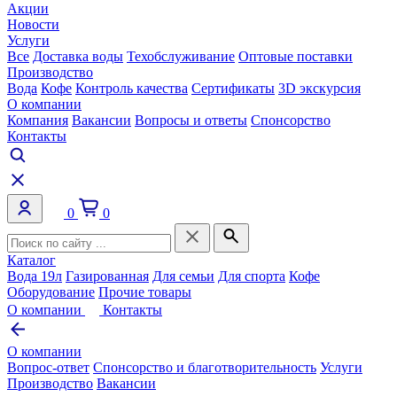
Акции
Новости
Услуги
Все
Доставка воды
Техобслуживание
Оптовые поставки
Производство
Вода
Кофе
Контроль качества
Сертификаты
3D экскурсия
О компании
Компания
Вакансии
Вопросы и ответы
Спонсорство
Контакты
0
0
Каталог
Вода 19л
Газированная
Для семьи
Для спорта
Кофе
Оборудование
Прочие товары
О компании
Контакты
О компании
Вопрос-ответ
Спонсорство и благотворительность
Услуги
Производство
Вакансии