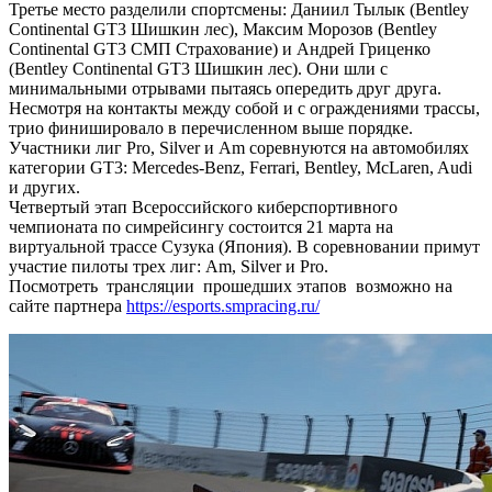
Третье место разделили спортсмены: Даниил Тылык (Bentley
Continental GT3 Шишкин лес), Максим Морозов (Bentley
Continental GT3 СМП Страхование) и Андрей Гриценко
(Bentley Continental GT3 Шишкин лес). Они шли с
минимальными отрывами пытаясь опередить друг друга.
Несмотря на контакты между собой и с ограждениями трассы,
трио финишировало в перечисленном выше порядке.
Участники лиг Pro, Silver и Am соревнуются на автомобилях
категории GT3: Mercedes-Benz, Ferrari, Bentley, McLaren, Audi
и других.
Четвертый этап Всероссийского киберспортивного
чемпионата по симрейсингу состоится 21 марта на
виртуальной трассе Сузука (Япония). В соревновании примут
участие пилоты трех лиг: Am, Silver и Pro.
Посмотреть трансляции прошедших этапов возможно на
сайте партнера
https://esports.smpracing.ru/