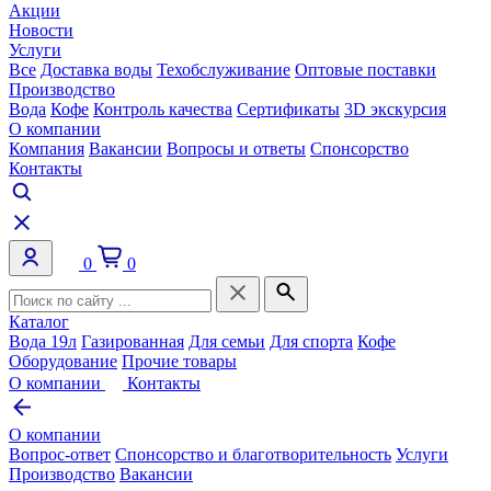
Акции
Новости
Услуги
Все
Доставка воды
Техобслуживание
Оптовые поставки
Производство
Вода
Кофе
Контроль качества
Сертификаты
3D экскурсия
О компании
Компания
Вакансии
Вопросы и ответы
Спонсорство
Контакты
0
0
Каталог
Вода 19л
Газированная
Для семьи
Для спорта
Кофе
Оборудование
Прочие товары
О компании
Контакты
О компании
Вопрос-ответ
Спонсорство и благотворительность
Услуги
Производство
Вакансии