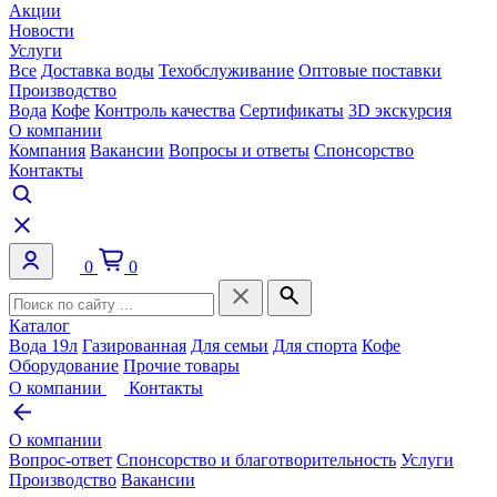
Акции
Новости
Услуги
Все
Доставка воды
Техобслуживание
Оптовые поставки
Производство
Вода
Кофе
Контроль качества
Сертификаты
3D экскурсия
О компании
Компания
Вакансии
Вопросы и ответы
Спонсорство
Контакты
0
0
Каталог
Вода 19л
Газированная
Для семьи
Для спорта
Кофе
Оборудование
Прочие товары
О компании
Контакты
О компании
Вопрос-ответ
Спонсорство и благотворительность
Услуги
Производство
Вакансии