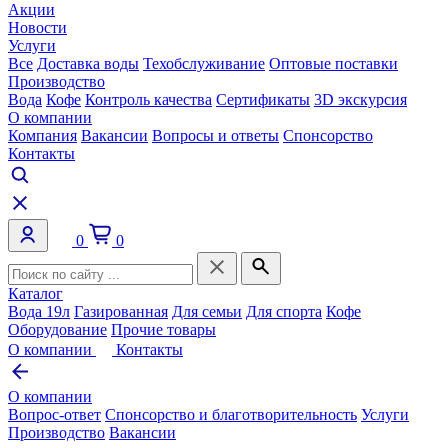
Акции
Новости
Услуги
Все
Доставка воды
Техобслуживание
Оптовые поставки
Производство
Вода
Кофе
Контроль качества
Сертификаты
3D экскурсия
О компании
Компания
Вакансии
Вопросы и ответы
Спонсорство
Контакты
0
0
Каталог
Вода 19л
Газированная
Для семьи
Для спорта
Кофе
Оборудование
Прочие товары
О компании
Контакты
О компании
Вопрос-ответ
Спонсорство и благотворительность
Услуги
Производство
Вакансии