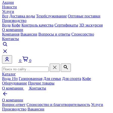
Акции
Новости
Услуги
Все
Доставка воды
Техобслуживание
Оптовые поставки
Производство
Вода
Кофе
Контроль качества
Сертификаты
3D экскурсия
О компании
Компания
Вакансии
Вопросы и ответы
Спонсорство
Контакты
0
0
Каталог
Вода 19л
Газированная
Для семьи
Для спорта
Кофе
Оборудование
Прочие товары
О компании
Контакты
О компании
Вопрос-ответ
Спонсорство и благотворительность
Услуги
Производство
Вакансии